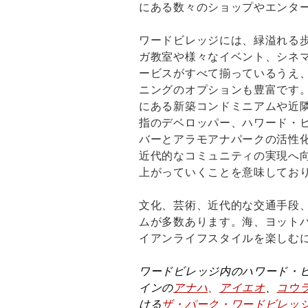
にある数々のショップやエンタ
ワードビレッジには、緑溢れる
ガ教室や様々なイベント、シネ
ービスがすべて揃っているうえ
ニングのオプションも豊富です
にある新築コンドミニアムや近
指のデベロッパー、ハワード・
バーとアラモアナパークの活性化
近代的なコミュニティの実現へ
上がっていくことを意味してお
文化、芸術、近代的な交通手段
ムが多数あります。海、ヨット
イアンライフスタイルを楽しむ
ワードビレッジ内のハワード・
インの
アナハ
、
アイエオ
、
コウ
ける
ザ・パーク・ワードビレッ