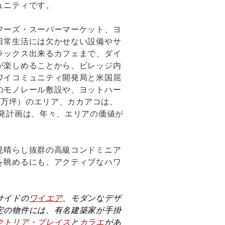
ュニティです。
フーズ・スーパーマーケット、ヨ
日常生活には欠かせない設備やサ
ラックス出来るカフェまで、ダイ
が楽しめることから、ビレッジ内
ワイコミュニティ開発局と米国屈
のモノレール敷設や、ヨットハー
3万坪）のエリア、カカアコは、
発計画は、年々、エリアの価値が
。
見晴らし抜群の高級コンドミニア
を眺めるにも、アクティブなハワ
サイドの
ワイエア
、モダンなデザ
定の物件には、有名建築家が手掛
クトリア・プレイス
と
カラエ
があ