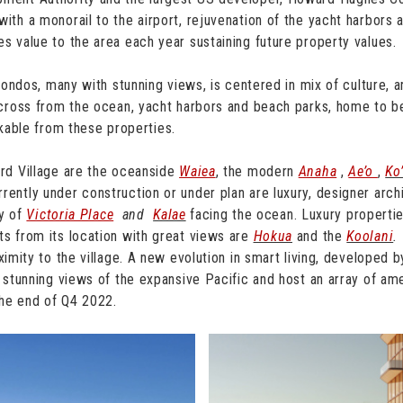
th a monorail to the airport, rejuvenation of the yacht harbors
 value to the area each year sustaining future property values.
 condos, many with stunning views, is centered in mix of culture, 
across from the ocean, yacht harbors and beach parks, home to be
alkable from these properties.
rd Village are the oceanside
Waiea
, the modern
Anaha
,
Ae’o
,
Ko
ently under construction or under plan are luxury, designer arch
ty of
Victoria Place
and
Kalae
facing the ocean. Luxury properti
s from its location with great views are
Hokua
and the
Koolani
.
ximity to the village. A new evolution in smart living, developed
stunning views of the expansive Pacific and host an array of amen
the end of Q4 2022.