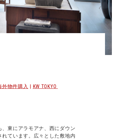
Y・海外物件購入
|
KW TOKYO
も、東にアラモアナ、西にダウン
されています。広々とした敷地内