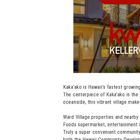
Kaka’ako is Hawaii’s fastest growi
The centerpiece of Kaka’ako is the
oceanside, this vibrant village mak
Ward Village properties and nearb
Foods supermarket, entertainment a
Truly a super convenient community 
both the Hawaii Community Develop