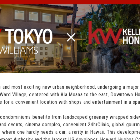
ng and most exciting new urban neighborhood, undergoing a major 
 Ward Village, centered with Ala Moana to the east, Downtown Ho
es for a convenient location with shops and entertainment in a s
y condominiums benefits from landscaped greenery wrapped side
nd events, cinema complex, convenient 24hrClinic, global gourme
where one hardly needs a car, a rarity in Hawaii. This developme
ment Authority and the largest US developer, Howard Hughes Cor