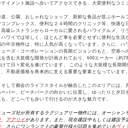
ーテイメント施設へ歩いてアクセスできる、大変便利なコミ
歩道、公園、おしゃれなショップ、新鮮な食品が並ぶホール
マコンプレックス、便利な２４時間のクリニック等、快適な
、高級レストランからローカルに愛されるハワイグルメ、リ
。ハワイでは珍しく、ほとんど車を必要とせずに便利な生活
隣の中古物件は、特に人気が高くなっています。さらに、ハ
ヒューズ・コーポレーションの長期ビジョンのもと、空港へ
を含む大規模な開発が計画されており、600エーカー（約7
向けて日々変化を遂げています。 このような大規模な長期開
り、不動産価格を将来的に支える重要な要素となっています
、そして都会のライフスタイルが融合したこのエリアには、
ハーバー、ビーチパークの向かいに位置し、ゆったりと夕日
にも、どこへでも歩いて行けるのが大きな魅力です。
ヒューズ社が所有するラグジュアリー物件には、オーシャン
ラ
、
アアリイ
があります。また、現在建設中もしくは建設予
ジ
、さらにワンランク上の豪華仕様が話題を集めている
ヴィ