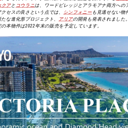
ホクア
と
コウラニ
は、ワードビレッジとアラモアナ両方への
アクセスの良さという点では、
シンフォニー
も見逃せない物
新たな進化形プロジェクト、
アリア
の開発も発表されました
の本物件は2022年末の販売を予定しています。