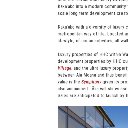
Kaka’ako into a modern community wi
scale long term development creates
Kaka’ako with a diversity of luxury
metropolitan way of life. Located 
lifestyle, of ocean activities, all w
Luxury properties of HHC within Wa
development properties by HHC curr
Village
, and the ultra luxury proper
between Ala Moana and thus benefit
value is the
Symphony
given its pro
also announced . Ālia will showcase 
Sales are anticipated to launch by 