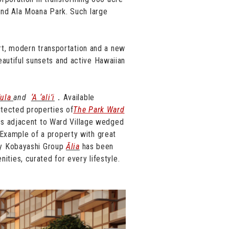
 and Ala Moana Park. Such large
art, modern transportation and a new
autiful sunsets and active Hawaiian
’ula
and
‘A ‘ali’i
．Available
itected properties of
The Park Ward
es adjacent to Ward Village wedged
Example of a property with great
 by Kobayashi Group
Ālia
has been
ities, curated for every lifestyle.