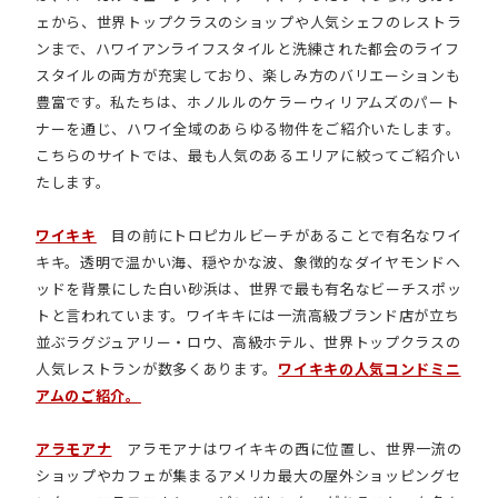
ェから、世界トップクラスのショップや人気シェフのレストラ
ンまで、ハワイアンライフスタイルと洗練された都会のライフ
スタイルの両方が充実しており、楽しみ方のバリエーションも
豊富です。私たちは、ホノルルのケラーウィリアムズのパート
ナーを通じ、ハワイ全域のあらゆる物件をご紹介いたします。
こちらのサイトでは、最も人気のあるエリアに絞ってご紹介い
たします。
ワイキキ
目の前にトロピカルビーチがあることで有名なワイ
キキ。透明で温かい海、穏やかな波、象徴的なダイヤモンドヘ
ッドを背景にした白い砂浜は、世界で最も有名なビーチスポッ
トと言われています。ワイキキには一流高級ブランド店が立ち
並ぶラグジュアリー・ロウ、高級ホテル、世界トップクラスの
人気レストランが数多くあります。
ワイキキの人気コンドミニ
アムのご紹介。
アラモアナ
アラモアナはワイキキの西に位置し、世界一流の
ショップやカフェが集まるアメリカ最大の屋外ショッピングセ