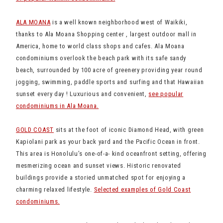
ALA MOANA
is a well known neighborhood west of Waikiki,
thanks to Ala Moana Shopping center , largest outdoor mall in
America, home to world class shops and cafes. Ala Moana
condominiums overlook the beach park with its safe sandy
beach, surrounded by 100 acre of greenery providing year round
jogging, swimming, paddle sports and surfing and that Hawaiian
sunset every day ! Luxurious and convenient,
see popular
condominiums in Ala Moana.
GOLD COAST
sits at the foot of iconic Diamond Head, with green
Kapiolani park as your back yard and the Pacific Ocean in front.
This area is Honolulu’s one-of-a- kind oceanfront setting, offering
mesmerizing ocean and sunset views. Historic renovated
buildings provide a storied unmatched spot for enjoying a
charming relaxed lifestyle.
Selected examples of Gold Coast
condominiums.