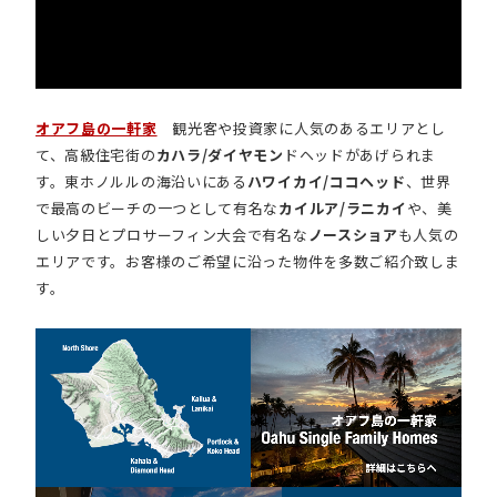
オアフ島の一軒家
観光客や投資家に人気のあるエリアとし
て、高級住宅街の
カハラ/ダイヤモン
ドヘッドがあげられま
す。東ホノルルの海沿いにある
ハワイカイ/ココヘッド
、世界
で最高のビーチの一つとして有名な
カイルア/ラニカイ
や、美
しい夕日とプロサーフィン大会で有名な
ノースショア
も人気の
エリアです。お客様のご希望に沿った物件を多数ご紹介致しま
す。