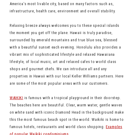
America’s most livable city, based on many factors such as,
infrastructure, health care, environment and overall stability.
Relaxing breeze always welcomes you to these special islands
the moment you get off the plane. Hawaii is truly paradise,
surrounded by emerald mountains and true blue sea, blessed
with a beautiful sunset each evening. Honolulu also provides a
vibrant mix of sophisticated lifestyle and relaxed Hawaiiana
lifestyle, of local music, art and relaxed cafes to world class
shops and gourmet chefs. We can introduce all and any
properties in Hawaii with our local Keller Williams partners. Here
are some of the most popular areas with our customers.
WAIKIKI
is famous with a tropical playground in their doorstep.
The beaches here are beautiful. Clear, warm water, gentle waves
on white sand with iconic Diamond Head in the background make
this the most famous beach spot in the world. Waikiki is home to
famous hotels, restaurants and world class shopping.
Examples
of popular Waikiki condominiums.