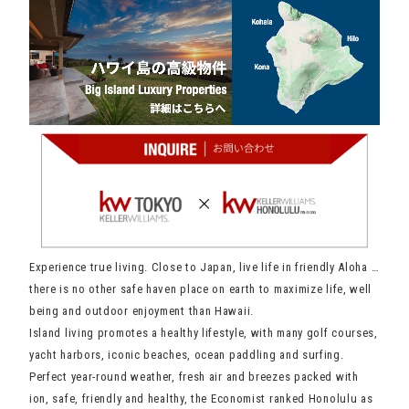
Experience true living. Close to Japan, live life in friendly Aloha …
there is no other safe haven place on earth to maximize life, well
being and outdoor enjoyment than Hawaii.
Island living promotes a healthy lifestyle, with many golf courses,
yacht harbors, iconic beaches, ocean paddling and surfing.
Perfect year-round weather, fresh air and breezes packed with
ion, safe, friendly and healthy, the Economist ranked Honolulu as