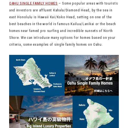
OAHU SINGLE FAMILY HOMES
– Some popular areas with tourists
and investors are affluent Kahala/Diamond Head, by the sea in
east Honolulu is Hawaii Kai/Koko Head, setting on one of the
best beaches in the world is famous Kailua/Lanikai or the beach
homes near famed pro surfing and incredible sunsets of North
Shore. We can introduce many options for homes based on your
criteria, some examples of single family homes on Oahu.