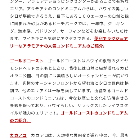
ンター、アラモアナショッピングセンターがあることで有名な
エリア。アラモアナのコンドミニアムからは、ハワイの美しい
夕日が堪能できるうえ、目下にある１００エーカーの自然と緑
に囲まれた砂浜があるビーチパークでは、一年中、ジョギン
グ、海水浴、パドリング、サーフィンなどをお楽しみいただけ
ます。ワイキキにも気軽にアクセスできる、
便利でラグジュア
リーなアラモアナの人気コンドミニアムのご紹介。
ゴールドコースト
ゴールドコーストはハワイの象徴のダイヤ
モンドヘッドのふもとにあり、背後には自然と緑が溢れるカピ
オラニ公園、目の前には素晴らしいオーシャンビューが広がり
ます。究極のオーシャンフロントから望む海と夕日の景色は格
別で、他のエリアとは一線を画しています。由緒あるゴールド
コーストのコンドミニアムは、今なお歴史と文化を彷彿させる
景観を保っており、ハワイらしい、リラックスしたライフスタ
イルが魅力のエリアです。
ゴールドコーストのコンドミニアム
のご紹介。
カカアコ
カカアコは、大規模な再開発が進行中の、今、最も