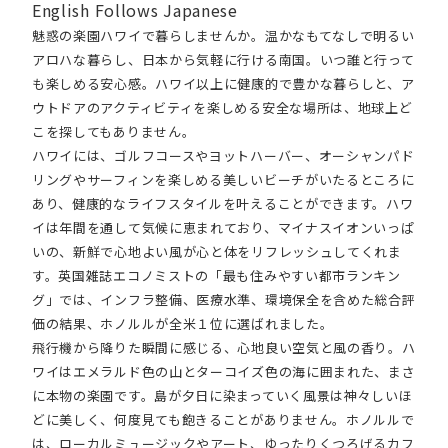
English Follows Japanese
魅惑の楽園ハワイで暮らしませんか。温かなもてなしで明るい
アロハな暮らし、日本から気軽に行ける南国。いつ誰と行って
も楽しめる安心感。ハワイ以上に健康的で豊かな暮らしと、ア
ウトドアのアクティビティを楽しめる安全な場所は、地球上ど
こを探してもありません。
ハワイには、ゴルフコースやヨットハーバー、オーシャンパド
リングやサーフィンを楽しめる美しいビーチがいたるところに
あり、健康的なライフスタイルを叶えることができます。ハワ
イは年間を通して気候に恵まれており、マイナスイオンいっぱ
いの、新鮮で心地よい風が心と体をリフレッシュしてくれま
す。英国雑誌エコノミストの「最も住みやすい都市ランキン
グ」では、インフラ整備、医療水準、環境保全を含めた総合評
価の結果、ホノルルが全米１位に選ばれました。
飛行機から降りた瞬間に感じる、心地良い空気と風の香り。ハ
ワイはエメラルド色の山とターコイズ色の海に囲まれた、まさ
に本物の楽園です。島が夕日に染まっていく風景は神々しいほ
どに美しく、何度見ても飽きることがありません。ホノルルで
は、ローカルミュージックやアート、ゆったりくつろげるカフ