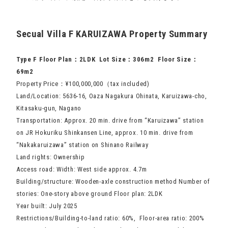
Secual Villa F KARUIZAWA Property Summary
Type F Floor Plan：2LDK Lot Size：306m2 Floor Size：
69m2
Property Price：¥100,000,000（tax included)
Land/Location: 5636-16, Oaza Nagakura Ohinata, Karuizawa-cho,
Kitasaku-gun, Nagano
Transportation: Approx. 20 min. drive from “Karuizawa” station
on JR Hokuriku Shinkansen Line, approx. 10 min. drive from
“Nakakaruizawa” station on Shinano Railway
Land rights: Ownership
Access road: Width: West side approx. 4.7m
Building/structure: Wooden-axle construction method Number of
stories: One-story above ground Floor plan: 2LDK
Year built: July 2025
Restrictions/Building-to-land ratio: 60%, Floor-area ratio: 200%