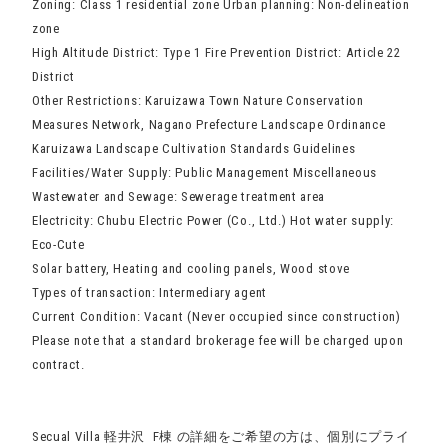
Zoning: Class 1 residential zone Urban planning: Non-delineation
zone
High Altitude District: Type 1 Fire Prevention District: Article 22
District
Other Restrictions: Karuizawa Town Nature Conservation
Measures Network, Nagano Prefecture Landscape Ordinance
Karuizawa Landscape Cultivation Standards Guidelines
Facilities/Water Supply: Public Management Miscellaneous
Wastewater and Sewage: Sewerage treatment area
Electricity: Chubu Electric Power (Co., Ltd.) Hot water supply:
Eco-Cute
Solar battery, Heating and cooling panels, Wood stove
Types of transaction: Intermediary agent
Current Condition: Vacant (Never occupied since construction)
Please note that a standard brokerage fee will be charged upon
contract.
Secual Villa 軽井沢 F棟 の詳細をご希望の方は、個別にプライ