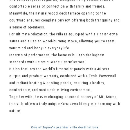
comfortable sense of connection with family and friends.
Meanwhile, the natural wood deck terrace opening to the
courtyard ensures complete privacy, offering both tranquility and
a sense of openness.
For ultimate relaxation, the villa is equipped with a Finnish-style
sauna and a Danish wood-burning stove, allowing you to reset
your mind and body in everyday life.
In terms of performance, the home is built to the highest
standards with Seismic Grade 3 certification.
It also features the world’s first solar panels with a 40-year
output and product warranty, combined with a Tesla Powerwall
and radiant heating & cooling panels, ensuring a healthy,
comfortable, and sustainable living environment.
Together with the ever-changing seasonal scenery of Mt. Asama,
this villa offers a truly unique Karuizawa lifestyle in harmony with
nature.