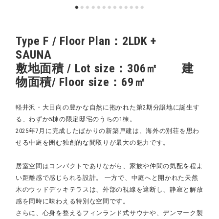
Type F / Floor Plan：2LDK +
SAUNA
敷地面積 / Lot size：306㎡ 建
物面積/ Floor size：69㎡
軽井沢・大日向の豊かな自然に抱かれた第2期分譲地に誕生す
る、わずか5棟の限定邸宅のうちの1棟。
2025年7月に完成したばかりの新築戸建は、海外の別荘を思わ
せる中庭を囲む独創的な間取りが最大の魅力です。
居室空間はコンパクトでありながら、家族や仲間の気配を程よ
い距離感で感じられる設計。 一方で、中庭へと開かれた天然
木のウッドデッキテラスは、外部の視線を遮断し、静寂と解放
感を同時に味わえる特別な空間です。
さらに、心身を整えるフィンランド式サウナや、デンマーク製