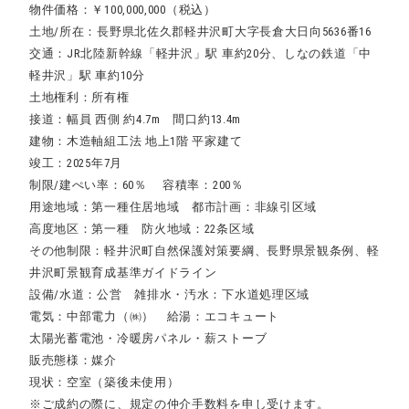
物件価格：￥100,000,000（税込）
土地/所在：長野県北佐久郡軽井沢町大字長倉大日向5636番16
交通：JR北陸新幹線「軽井沢」駅 車約20分、しなの鉄道「中
軽井沢」駅 車約10分
土地権利：所有権
接道：幅員 西側 約4.7m 間口約13.4m
建物：木造軸組工法 地上1階 平家建て
竣工：2025年7月
制限/建ぺい率：60％ 容積率：200％
用途地域：第一種住居地域 都市計画：非線引区域
高度地区：第一種 防火地域：22条区域
その他制限：軽井沢町自然保護対策要綱、長野県景観条例、軽
井沢町景観育成基準ガイドライン
設備/水道：公営 雑排水・汚水：下水道処理区域
電気：中部電力（㈱） 給湯：エコキュート
太陽光蓄電池・冷暖房パネル・薪ストーブ
販売態様：媒介
現状：空室（築後未使用）
※ご成約の際に、規定の仲介手数料を申し受けます。