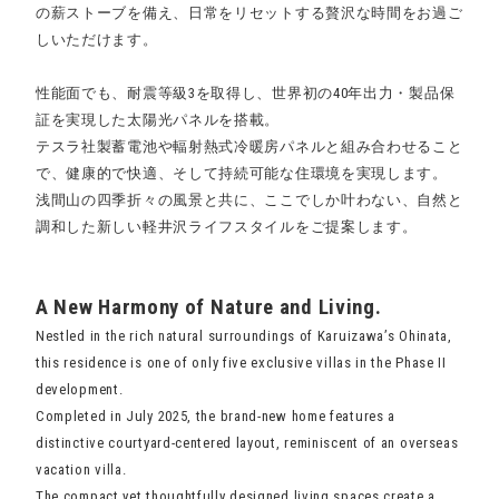
の薪ストーブを備え、日常をリセットする贅沢な時間をお過ご
しいただけます。
性能面でも、耐震等級3を取得し、世界初の40年出力・製品保
証を実現した太陽光パネルを搭載。
テスラ社製蓄電池や輻射熱式冷暖房パネルと組み合わせること
で、健康的で快適、そして持続可能な住環境を実現します。
浅間山の四季折々の風景と共に、ここでしか叶わない、自然と
調和した新しい軽井沢ライフスタイルをご提案します。
A New Harmony of Nature and Living.
Nestled in the rich natural surroundings of Karuizawa’s Ohinata,
this residence is one of only five exclusive villas in the Phase II
development.
Completed in July 2025, the brand-new home features a
distinctive courtyard-centered layout, reminiscent of an overseas
vacation villa.
The compact yet thoughtfully designed living spaces create a