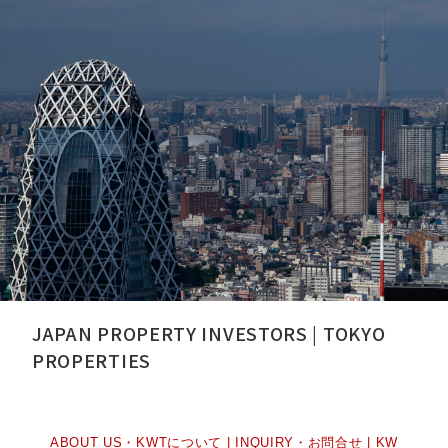
JAPAN PROPERTY INVESTORS | TOKYO
PROPERTIES
ABOUT US・KWTについて
|
INQUIRY・お問合せ
|
KW