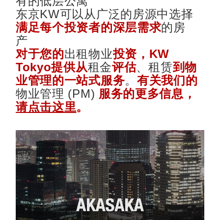
有的低层公寓
东京KW可以从广泛的房源中选择
满足每个投资者的深层需求
的房
产
对于您的
出租物业
投资
，KW
Tokyo提供从
租金
评估
、租赁
到物
业管理的一站式服务
。
有关我们的
物业管理 (PM)
服务的更多信息，
请点击这里
。