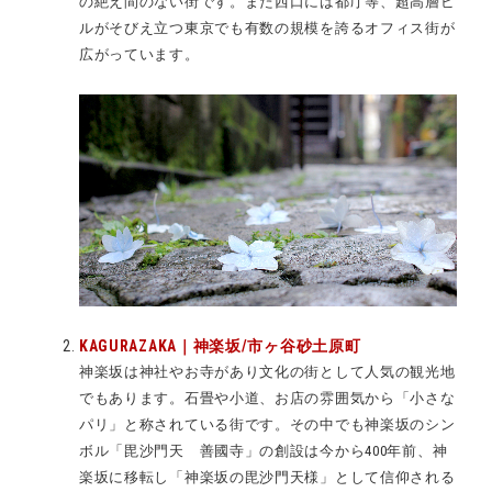
の絶え間のない街です。また西口には都庁等、超高層ビ
ルがそびえ立つ東京でも有数の規模を誇るオフィス街が
広がっています。
KAGURAZAKA｜神楽坂/市ヶ谷砂土原町
神楽坂は神社やお寺があり文化の街として人気の観光地
でもあります。
石畳や小道、お店の雰囲気から「小さな
パリ」と称されている街です。その中でも神楽坂のシン
ボル「毘沙門天 善國寺」の創設は今から
400
年前、神
楽坂に移転し「神楽坂の毘沙門天様」として信仰される