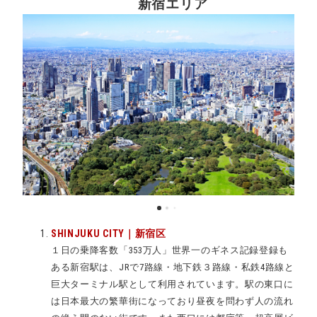
新宿エリア
SHINJUKU CITY｜新宿区
１日の乗降客数「353万人」世界一のギネス記録登録も
ある新宿駅は、JRで7路線・地下鉄３路線・私鉄4路線と
巨大ターミナル駅として利用されています。駅の東口に
は日本最大の繁華街になっており昼夜を問わず人の流れ