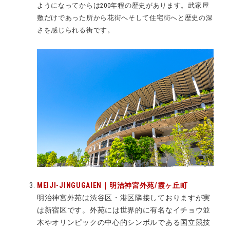
ようになってからは
200
年程の歴史があります。
武家屋
敷だけであった所から花街へそして住宅街へと歴史の深
さを感じられる街です。
MEIJI-JINGUGAIEN｜明治神宮外苑/霞ヶ丘町
明治神宮外苑は渋谷区・港区隣接しておりますが実
は新宿区です。外苑には世界的に有名なイチョウ並
木やオリンピックの中心的シンボルである国立競技