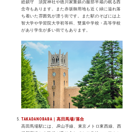
総鎮守 須賀神社や徳川家重鎮の服部半蔵の眠る西
念寺もあります。また赤坂御用地も近く緑に溢れ落
ち着いた雰囲気が漂う街です。また駅のそばには上
智大学や学習院大学初等科、雙葉中学校・高等学校
があり学生が多い街でもあります。
TAKADANOBABA｜高田馬場/落合
高田馬場駅には、JR山手線、東京メトロ東西線、西