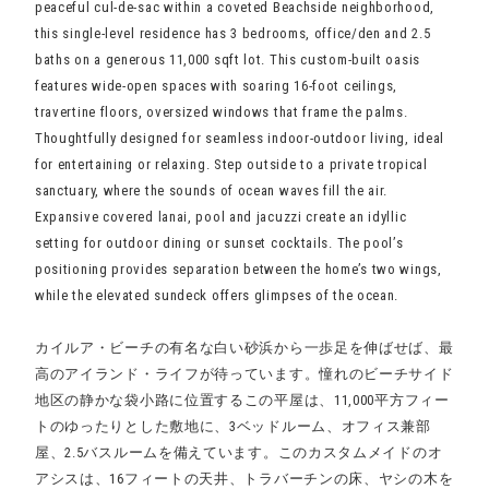
peaceful cul-de-sac within a coveted Beachside neighborhood,
this single-level residence has 3 bedrooms, office/den and 2.5
baths on a generous 11,000 sqft lot. This custom-built oasis
features wide-open spaces with soaring 16-foot ceilings,
travertine floors, oversized windows that frame the palms.
Thoughtfully designed for seamless indoor-outdoor living, ideal
for entertaining or relaxing. Step outside to a private tropical
sanctuary, where the sounds of ocean waves fill the air.
Expansive covered lanai, pool and jacuzzi create an idyllic
setting for outdoor dining or sunset cocktails. The pool’s
positioning provides separation between the home’s two wings,
while the elevated sundeck offers glimpses of the ocean.
カイルア・ビーチの有名な白い砂浜から一歩足を伸ばせば、最
高のアイランド・ライフが待っています。憧れのビーチサイド
地区の静かな袋小路に位置するこの平屋は、11,000平方フィー
トのゆったりとした敷地に、3ベッドルーム、オフィス兼部
屋、2.5バスルームを備えています。このカスタムメイドのオ
アシスは、16フィートの天井、トラバーチンの床、ヤシの木を