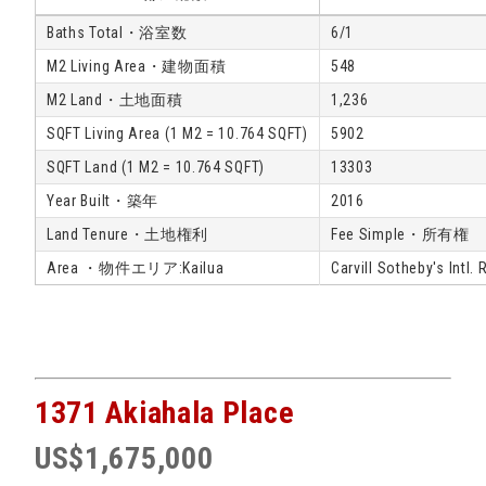
Baths Total・浴室数
6/1
M2 Living Area・建物面積
548
M2 Land・土地面積
1,236
SQFT Living Area (1 M2 = 10.764 SQFT)
5902
SQFT Land (1 M2 = 10.764 SQFT)
13303
Year Built・築年
2016
Land Tenure・土地権利
Fee Simple・所有権
Area ・物件エリア:Kailua
Carvill Sotheby's Intl. 
1371 Akiahala Place
US$1,675,000