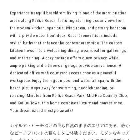
Experience tranquil beachfront living in one of the most pristine
areas along Kailua Beach, featuring stunning ocean views from
the modern kitchen, spacious living room, and primary bedroom
with a private oceanfront deck. Recent renovations include
stylish baths that enhance the contemporary vibe. The custom
kitchen flows into a welcoming dining area, ideal for gatherings
and entertaining. A cozy cottage offers guest privacy, while
ample parking and a three-car garage provide convenience. A
dedicated office with courtyard access creates a peaceful
workspace. Enjoy the lagoon pool and waterfall spa, with the
beach just steps away for swimming, paddleboarding, or
relaxing. Minutes from Kailua Beach Park, Mid-Pac Country Club,
and Kailua Town, this home combines luxury and convenience.
Your dream island lifestyle awaits!
カイルア・ビーチ沿いの最も自然のままのエリアにある、静か
なビーチフロントの暮らしをご体験ください。モダンなキッチ