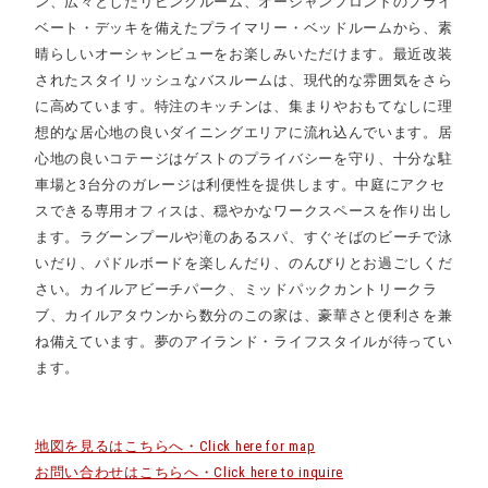
ン、広々としたリビングルーム、オーシャンフロントのプライ
ベート・デッキを備えたプライマリー・ベッドルームから、素
晴らしいオーシャンビューをお楽しみいただけます。最近改装
されたスタイリッシュなバスルームは、現代的な雰囲気をさら
に高めています。特注のキッチンは、集まりやおもてなしに理
想的な居心地の良いダイニングエリアに流れ込んでいます。居
心地の良いコテージはゲストのプライバシーを守り、十分な駐
車場と3台分のガレージは利便性を提供します。中庭にアクセ
スできる専用オフィスは、穏やかなワークスペースを作り出し
ます。ラグーンプールや滝のあるスパ、すぐそばのビーチで泳
いだり、パドルボードを楽しんだり、のんびりとお過ごしくだ
さい。カイルアビーチパーク、ミッドパックカントリークラ
ブ、カイルアタウンから数分のこの家は、豪華さと便利さを兼
ね備えています。夢のアイランド・ライフスタイルが待ってい
ます。
地図を見るはこちらへ・Click here for map
お問い合わせはこちらへ・Click here to inquire