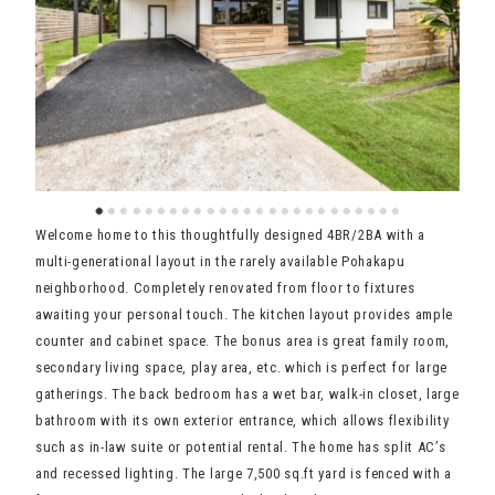
Welcome home to this thoughtfully designed 4BR/2BA with a
multi-generational layout in the rarely available Pohakapu
neighborhood. Completely renovated from floor to fixtures
awaiting your personal touch. The kitchen layout provides ample
counter and cabinet space. The bonus area is great family room,
secondary living space, play area, etc. which is perfect for large
gatherings. The back bedroom has a wet bar, walk-in closet, large
bathroom with its own exterior entrance, which allows flexibility
such as in-law suite or potential rental. The home has split AC’s
and recessed lighting. The large 7,500 sq.ft yard is fenced with a