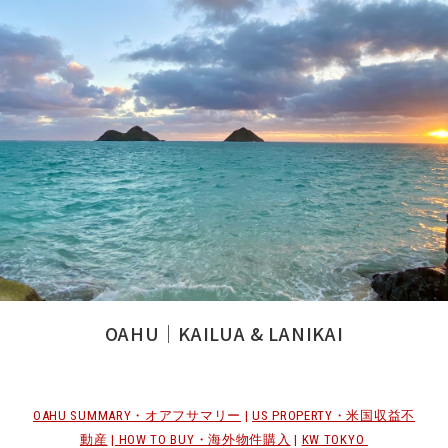
OAHU｜KAILUA & LANIKAI
OAHU SUMMARY・オアフサマリー
|
US PROPERTY・米国収益不
動産
|
HOW TO BUY・海外物件購入
|
KW TOKYO