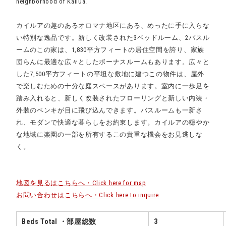
neighborhood of Kailua.
カイルアの趣のあるオロマナ地区にある、めったに手に入らな
い特別な逸品です。新しく改装された3ベッドルーム、2バスル
ームのこの家は、1,830平方フィートの居住空間を誇り、家族
団らんに最適な広々としたボーナスルームもあります。広々と
した7,500平方フィートの平坦な敷地に建つこの物件は、屋外
で楽しむための十分な庭スペースがあります。室内に一歩足を
踏み入れると、新しく改装されたフローリングと新しい内装・
外装のペンキが目に飛び込んできます。バスルームも一新さ
れ、モダンで快適な暮らしをお約束します。カイルアの穏やか
な地域に楽園の一部を所有するこの貴重な機会をお見逃しな
く。
地図を見るはこちらへ・Click here for map
お問い合わせはこちらへ・Click here to inquire
Beds Total ・部屋総数
3