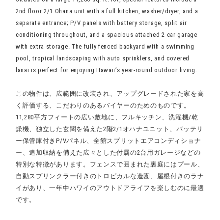
2nd floor 2/1 Ohana unit with a full kitchen, washer/dryer, and a
separate entrance; P/V panels with battery storage, split air
conditioning throughout, and a spacious attached 2 car garage
with extra storage. The fully fenced backyard with a swimming
pool, tropical landscaping with auto sprinklers, and covered
lanai is perfect for enjoying Hawaii’s year-round outdoor living.
この物件は、広範囲に改装され、アップグレードされた家を高
く評価する、こだわりのあるバイヤーのためのものです。
11,280平方フィートの広い敷地に、フルキッチン、洗濯機/乾
燥機、独立した玄関を備えた2階2/1オハナユニット、バッテリ
ー保管庫付きP/Vパネル、全館スプリットエアコンディショナ
ー、追加収納を備えた広々とした付属の2台用ガレージなどの
特別な特徴があります。フェンスで囲まれた裏庭にはプール、
自動スプリンクラー付きのトロピカルな造園、屋根付きのラナ
イがあり、一年中ハワイのアウトドアライフを楽しむのに最適
です。