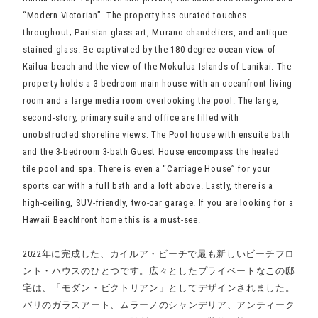
“Modern Victorian”. The property has curated touches
throughout; Parisian glass art, Murano chandeliers, and antique
stained glass. Be captivated by the 180-degree ocean view of
Kailua beach and the view of the Mokulua Islands of Lanikai. The
property holds a 3-bedroom main house with an oceanfront living
room and a large media room overlooking the pool. The large,
second-story, primary suite and office are filled with
unobstructed shoreline views. The Pool house with ensuite bath
and the 3-bedroom 3-bath Guest House encompass the heated
tile pool and spa. There is even a “Carriage House” for your
sports car with a full bath and a loft above. Lastly, there is a
high-ceiling, SUV-friendly, two-car garage. If you are looking for a
Hawaii Beachfront home this is a must-see.
2022年に完成した、カイルア・ビーチで最も新しいビーチフロ
ント・ハウスのひとつです。広々としたプライベートなこの邸
宅は、「モダン・ビクトリアン」としてデザインされました。
パリのガラスアート、ムラーノのシャンデリア、アンティーク