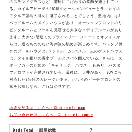
のステンドグラスなど、随所にこだわりの装飾が施されてい
る。カイルアビーチの180度のオーシャンビューとラニカイの
モクルア諸島の眺めに魅了されることでしょう。敷地内には3
ベッドルームのメインハウスがあり、オーシャンフロントのリ
ビングルームとプールを見渡せる大きなメディアルームがあり
ます。大きな2階建てのプライマリー・スイートとオフィスか
らは、遮るもののない海岸線の眺めが楽しめます。バスタブ付
きのプールハウスと3ベッドルーム3バスルームのゲストハウス
は、タイル張りの温水プールとスパを囲んでいる。さらに、ス
ポーツカーのための 「キャリッジ・ハウス 」もあり、バスタ
ブとロフトが完備されている。最後に、天井が高く、SUVにも
対応した2台分のガレージがある。ハワイのビーチフロントの
家をお探しなら、これは必見です。
地図を見るはこちらへ・Click here for map
お問い合わせはこちらへ・Click here to inquire
Beds Total ・部屋総数
7