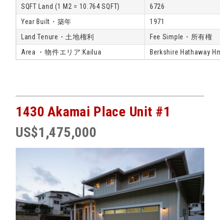
SQFT Land (1 M2 = 10.764 SQFT)
6726
Year Built・築年
1971
Land Tenure・土地権利
Fee Simple・所有権
Area ・物件エリア:Kailua
Berkshire Hathaway H
1430 Akamai Place Unit #1
US$1,475,000