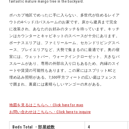
fantastic mature mango tree in the backyard.
ポハカプ地区でめったに手に入らない、多世代が住めるレイア
ウトの4ベッド/2バスルームのお家です。床から建具まで完全
に改装され、あなたのお好みのタッチを待っています。キッチ
ンはカウンターとキャビネットのスペースが十分にあります。
ボーナスエリアは、ファミリールーム、セカンドリビングスペ
ース、プレイエリアなど、大勢で集まるのに最適です。奥の寝
室には、ウェットバー、ウォークインクローゼット、大きなバ
スルームがあり、専用の外部出入り口もあるため、内縁のスイ
ートや賃貸の可能性もあります。この家にはスプリットACと
埋め込み照明がある。7,500平方フィートの広い庭はフェンス
で囲まれ、裏庭には素晴らしいマンゴーの木がある。
地図を見るはこちらへ・Click here for map
お問い合わせはこちらへ・Click here to inquire
Beds Total ・部屋総数
4