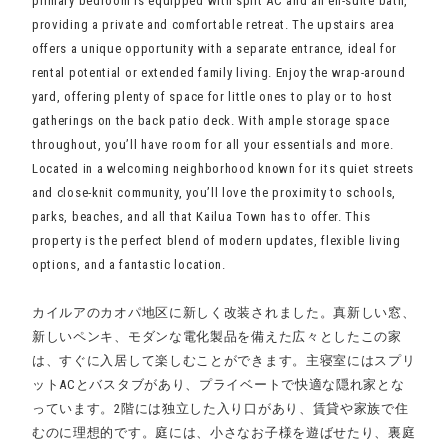
primary bedroom is equipped with split AC and an en-suite bath,
providing a private and comfortable retreat. The upstairs area
offers a unique opportunity with a separate entrance, ideal for
rental potential or extended family living. Enjoy the wrap-around
yard, offering plenty of space for little ones to play or to host
gatherings on the back patio deck. With ample storage space
throughout, you’ll have room for all your essentials and more.
Located in a welcoming neighborhood known for its quiet streets
and close-knit community, you’ll love the proximity to schools,
parks, beaches, and all that Kailua Town has to offer. This
property is the perfect blend of modern updates, flexible living
options, and a fantastic location.
カイルアのカオパ地区に新しく改装されました。真新しい窓、
新しいペンキ、モダンな電化製品を備えた広々としたこの家
は、すぐに入居して楽しむことができます。主寝室にはスプリ
ットACとバスタブがあり、プライベートで快適な隠れ家とな
っています。2階には独立した入り口があり、賃貸や家族で住
むのに理想的です。庭には、小さなお子様を遊ばせたり、裏庭