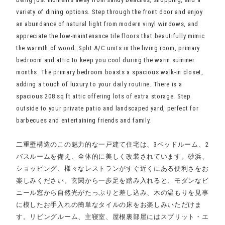
variety of dining options. Step through the front door and enjoy
an abundance of natural light from modern vinyl windows, and
appreciate the low-maintenance tile floors that beautifully mimic
the warmth of wood. Split A/C units in the living room, primary
bedroom and attic to keep you cool during the warm summer
months. The primary bedroom boasts a spacious walk-in closet,
adding a touch of luxury to your daily routine. There is a
spacious 208 sq ft attic offering lots of extra storage. Step
outside to your private patio and landscaped yard, perfect for
barbecues and entertaining friends and family.
二重壁構造のこの魅力的な一戸建て住宅は、3ベッドルーム、2
バスルームを備え、全体的に美しく改装されています。砂浜、
ショッピング、様々なレストランがすぐ近くにある便利さをお
楽しみください。玄関から一歩足を踏み入れると、モダンなビ
ニール窓から自然光がたっぷりと差し込み、木の温もりを見事
に模したお手入れの簡単なタイルの床をお楽しみいただけま
す。リビングルーム、主寝室、屋根裏部屋にはスプリット・エ