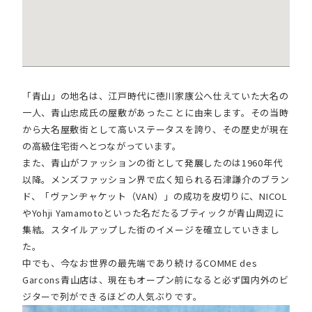
「
青山」の地名は、江戸時代に徳川家康公へ仕えていた大名の
一人、青山忠成氏の屋敷があったことに由来します。その当時
から大名屋敷街として高いステータスを誇り、その歴史が現在
の高級住宅街へとつながっています。
また、青山がファッションの街として発展したのは1960年代
以降。メンズファッション界で広く知られる石津謙介のブラン
ド、「ヴァンヂャケット（VAN）」の成功を皮切りに、NICOL
やYohji Yamamotoといった名だたるブティックが青山周辺に
集結。スタイルアップした街のイメージを確立していきまし
た。
中でも、
今なお世界の最先端であり続けるCOMME des
Garcons青山店は、現在もオープン前になると必ず国内外のビ
ジターで列ができるほどの人気ぶりです。