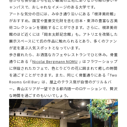
谷からも表参道からも近い最高の立地にありながら緑の多いキ
ャンパスで、おしゃれなイメージのある大学です。
アートな気分の日には、みゆき通り沿いにある
「
根津美術館」
がおすすめ。国宝や重要文化財を含む
日本・東洋の豊富な古美
術コレクションを堪能することができます。さらに、根津美術
館のほど近くには
「岡本太郎記念館」も。アトリエを改築した
展示スペースにて氏の作品に触れられるとあり、多くのファン
が足を運ぶ人気スポットとなっています。
歩き疲れたら、お洒落なカフェやレストランでひと休み。
骨董
通りにある「
Nicolai Bergmann NOMU
」はフラワーショップ
に併設されたカフェで、色とりどりの花に囲まれて癒しの時間
を過ごすことができます。また、同じく骨董通りにある「Two
Rooms Grill Bar」は、屋上のテラス席が自慢のグリル＆バ
ー。青山エリアが一望できる都内随一のロケーションで、贅沢
な時間を過ごすのもいいでしょう
。